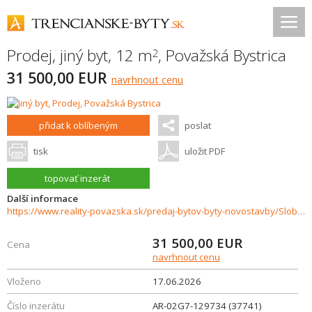
Prodej, jiný byt, 12 m
,
Považská Bystrica
2
31 500,00 EUR
navrhnout cenu
přidat k oblíbeným
poslat
tisk
uložit PDF
topovať inzerát
Další informace
https://www.reality-povazska.sk/predaj-bytov-byty-novostavby/Slobodarka-na-predaj-Povazska-Bystrica-37741/?utm_source=areality&utm_medium=xml&utm_term=37741&utm_content=byt&utm_campaign=portaly
31 500,00
EUR
Cena
navrhnout cenu
Vloženo
17.06.2026
Číslo inzerátu
AR-02G7-129734 (37741)