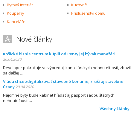
Bytový interiér
Kuchyně
Koupelny
Příslušenství domu
Kanceláře
Nové články
Košické biznis centrum kúpili od Penty jej bývalí manažéri
20.04.2020
Developer pokračuje vo výpredaji kancelárskych nehnuteľností, zbavil
sa ďalšej
Vláda chce zdigitalizovať stavebné konanie, zruší aj stavebné
úrady
20.04.2020
Nájomné byty bude kabinet hľadať aj pasportizáciou štátnych
nehnuteľností
Všechny články