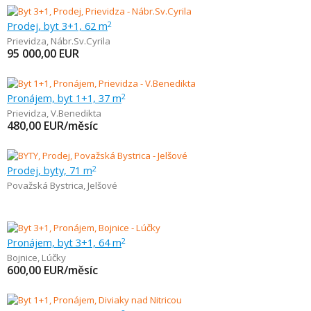
Prodej, byt 3+1, 62 m
2
Prievidza
,
Nábr.Sv.Cyrila
95 000,00
EUR
Pronájem, byt 1+1, 37 m
2
Prievidza
,
V.Benedikta
480,00
EUR/měsíc
Prodej, byty, 71 m
2
Považská Bystrica
,
Jelšové
Pronájem, byt 3+1, 64 m
2
Bojnice
,
Lúčky
600,00
EUR/měsíc