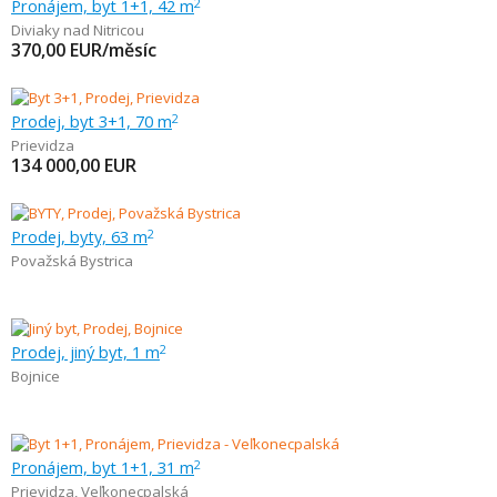
Pronájem, byt 1+1, 42 m
2
Diviaky nad Nitricou
370,00
EUR/měsíc
Prodej, byt 3+1, 70 m
2
Prievidza
134 000,00
EUR
Prodej, byty, 63 m
2
Považská Bystrica
Prodej, jiný byt, 1 m
2
Bojnice
Pronájem, byt 1+1, 31 m
2
Prievidza
,
Veľkonecpalská