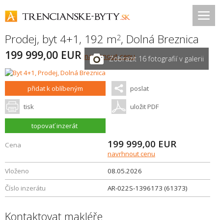
Prodej, byt 4+1, 192 m
,
Dolná Breznica
2
199 999,00 EUR
navrhnout cenu
Zobrazit 16 fotografií v galerii
přidat k oblíbeným
poslat
tisk
uložit PDF
topovať inzerát
199 999,00
EUR
Cena
navrhnout cenu
Vloženo
08.05.2026
Číslo inzerátu
AR-022S-1396173 (61373)
Kontaktovat makléře