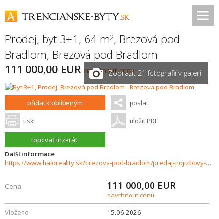
Prodej, byt 3+1, 64 m
,
Brezová pod
2
Bradlom
,
Brezová pod Bradlom
111 000,00 EUR
navrhnout cenu
Zobrazit 21 fotografií v galerii
přidat k oblíbeným
poslat
tisk
uložit PDF
topovať inzerát
Další informace
https://www.haloreality.sk/brezova-pod-bradlom/predaj-trojizbovy-byt-brezova-pod-bradlom/73249
111 000,00
EUR
Cena
navrhnout cenu
Vloženo
15.06.2026