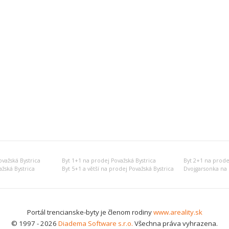
važská Bystrica
Byt 1+1 na prodej Považská Bystrica
Byt 2+1 na prodej
žská Bystrica
Byt 5+1 a větší na prodej Považská Bystrica
Dvojgarsonka na 
Portál trencianske-byty je členom rodiny
www.areality.sk
© 1997 - 2026
Diadema Software s.r.o.
Všechna práva vyhrazena.