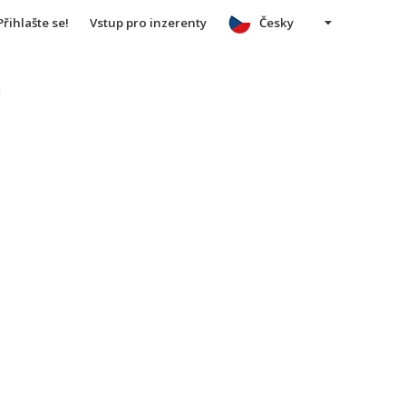
Přihlašte se!
Vstup pro inzerenty
Česky
u