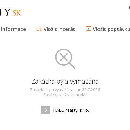
Informace
Vložit inzerát
Vložit poptávk
Zakázka byla vymazána
Zakázka byla vymazána dne 29.7.2026
Zakázku vložila kancelář
HALO reality, s.r.o.