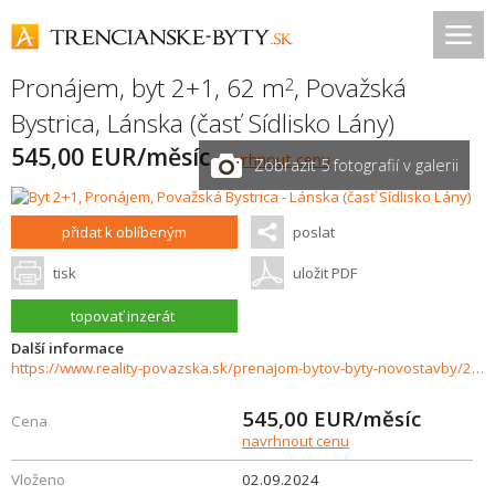
Pronájem, byt 2+1, 62 m
,
Považská
2
Bystrica
,
Lánska (časť Sídlisko Lány)
545,00 EUR/měsíc
navrhnout cenu
Zobrazit 5 fotografií v galerii
přidat k oblíbeným
poslat
tisk
uložit PDF
topovať inzerát
Další informace
https://www.reality-povazska.sk/prenajom-bytov-byty-novostavby/2izbovy-byt-na-prenajom-Povazska-Bystrica-33859/?utm_source=areality&utm_medium=xml&utm_term=33859&utm_content=byt&utm_campaign=portaly
545,00
EUR/měsíc
Cena
navrhnout cenu
Vloženo
02.09.2024