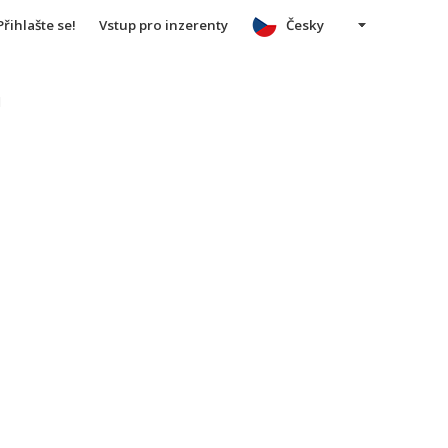
Přihlašte se!
Vstup pro inzerenty
Česky
u