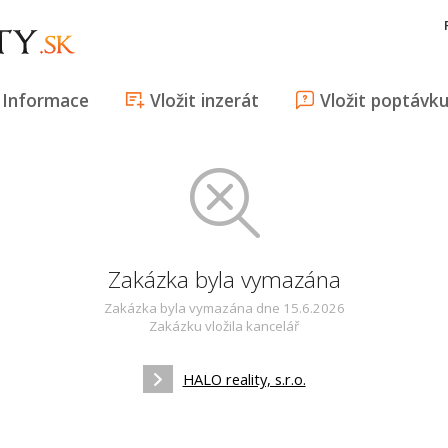
Informace
Vložit inzerát
Vložit poptávk
Zakázka byla vymazána
Zakázka byla vymazána dne 15.6.2026
Zakázku vložila kancelář
HALO reality, s.r.o.