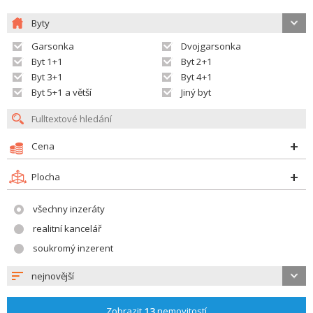
Byty
Garsonka
Dvojgarsonka
Byt 1+1
Byt 2+1
Byt 3+1
Byt 4+1
Byt 5+1 a větší
Jiný byt
Cena
Plocha
všechny inzeráty
realitní kancelář
soukromý inzerent
nejnovější
Zobrazit
13
nemovitostí