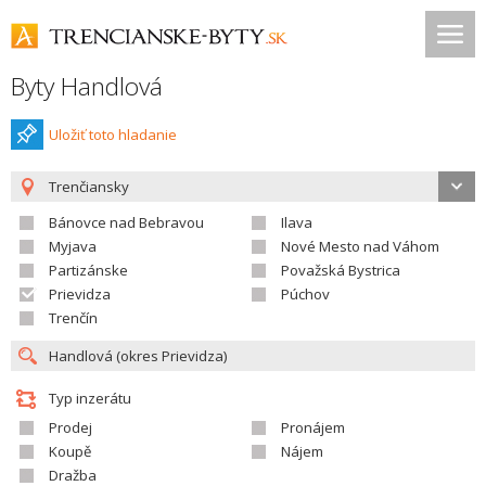
Byty Handlová
Uložiť toto hladanie
Trenčiansky
Bánovce nad Bebravou
Ilava
Myjava
Nové Mesto nad Váhom
Partizánske
Považská Bystrica
Prievidza
Púchov
Trenčín
Typ inzerátu
Prodej
Pronájem
Koupě
Nájem
Dražba