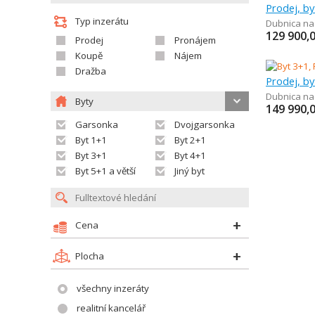
Prodej, by
Typ inzerátu
Dubnica n
129 900,
Prodej
Pronájem
Koupě
Nájem
Dražba
Prodej, by
Dubnica n
Byty
149 990,
Garsonka
Dvojgarsonka
Byt 1+1
Byt 2+1
Byt 3+1
Byt 4+1
Byt 5+1 a větší
Jiný byt
Cena
Plocha
všechny inzeráty
realitní kancelář