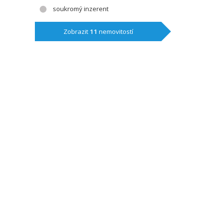
soukromý inzerent
Zobrazit
11
nemovitostí