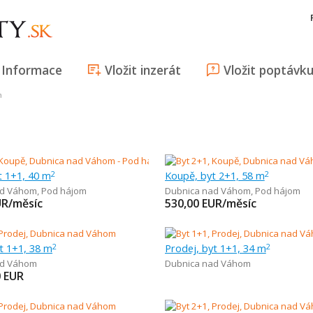
Informace
Vložit inzerát
Vložit poptávk
m
t 1+1, 40 m
Koupě, byt 2+1, 58 m
2
2
ad Váhom
,
Pod hájom
Dubnica nad Váhom
,
Pod hájom
UR/měsíc
530,00
EUR/měsíc
t 1+1, 38 m
Prodej, byt 1+1, 34 m
2
2
ad Váhom
Dubnica nad Váhom
0
EUR