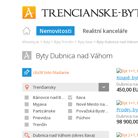
Nemovitosti
Realitní kanceláře
>
>
>
>
AReality.sk
Byty
Byty Trenčín
Byty Ilava
Byty Dubnica nad Váho
Byty Dubnica nad Váhom
Uložiť toto hladanie
Koupě, by
Dubnica n
Trenčiansky
450,00
E
Bánovce nad Bebravou
Ilava
Myjava
Nové Mesto nad Váhom
Prodej, by
Partizánske
Považská Bystrica
Dubnica n
Prievidza
Púchov
98 900,0
Trenčín