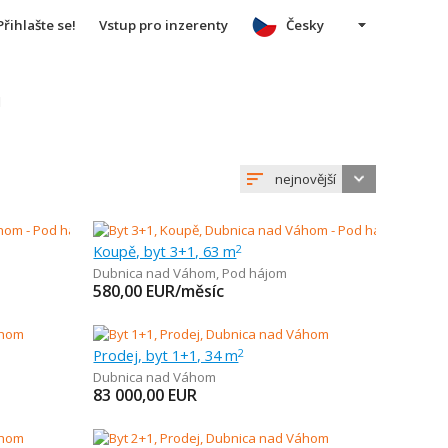
Přihlašte se!
Vstup pro inzerenty
Česky
u
nejnovější
Koupě, byt 3+1, 63 m
2
Dubnica nad Váhom
,
Pod hájom
580,00
EUR/měsíc
Prodej, byt 1+1, 34 m
2
Dubnica nad Váhom
83 000,00
EUR