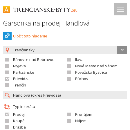
Garsonka na prodej Handlová
Uložiť toto hladanie
Trenčiansky
Bánovce nad Bebravou
Ilava
Myjava
Nové Mesto nad Váhom
Partizánske
Považská Bystrica
Prievidza
Púchov
Trenčín
Typ inzerátu
Prodej
Pronájem
Koupě
Nájem
Dražba