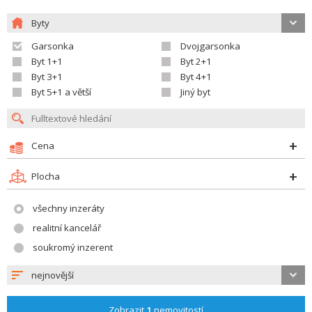
Byty
Garsonka
Dvojgarsonka
Byt 1+1
Byt 2+1
Byt 3+1
Byt 4+1
Byt 5+1 a větší
Jiný byt
Cena
Plocha
všechny inzeráty
realitní kancelář
soukromý inzerent
nejnovější
Zobrazit
1
nemovitostí