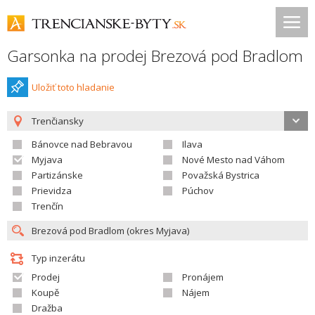
Garsonka na prodej Brezová pod Bradlom
Uložiť toto hladanie
Trenčiansky
Bánovce nad Bebravou
Ilava
Myjava
Nové Mesto nad Váhom
Partizánske
Považská Bystrica
Prievidza
Púchov
Trenčín
Typ inzerátu
Prodej
Pronájem
Koupě
Nájem
Dražba