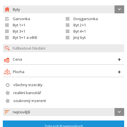
Byty
Garsonka
Dvojgarsonka
Byt 1+1
Byt 2+1
Byt 3+1
Byt 4+1
Byt 5+1 a větší
Jiný byt
Cena
Plocha
všechny inzeráty
realitní kancelář
soukromý inzerent
nejnovější
Zobrazit
0
nemovitostí