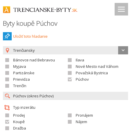
Byty koupě Púchov
Uložiť toto hladanie
Trenčiansky
Bánovce nad Bebravou
Ilava
Myjava
Nové Mesto nad Váhom
Partizánske
Považská Bystrica
Prievidza
Púchov
Trenčín
Typ inzerátu
Prodej
Pronájem
Koupě
Nájem
Dražba