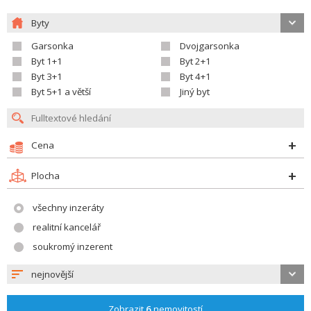
Byty
Garsonka
Dvojgarsonka
Byt 1+1
Byt 2+1
Byt 3+1
Byt 4+1
Byt 5+1 a větší
Jiný byt
Cena
Plocha
všechny inzeráty
realitní kancelář
soukromý inzerent
nejnovější
Zobrazit
6
nemovitostí