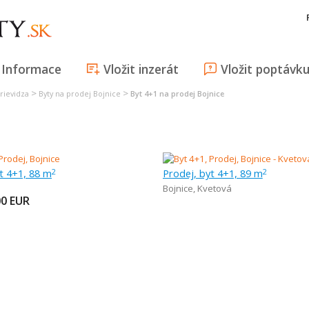
Informace
Vložit inzerát
Vložit poptávk
>
>
rievidza
Byty na prodej Bojnice
Byt 4+1 na prodej Bojnice
t 4+1, 88 m
Prodej, byt 4+1, 89 m
2
2
Bojnice
,
Kvetová
00
EUR