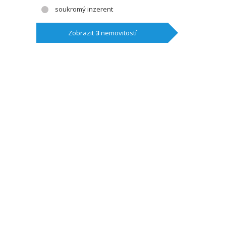
soukromý inzerent
Zobrazit
3
nemovitostí