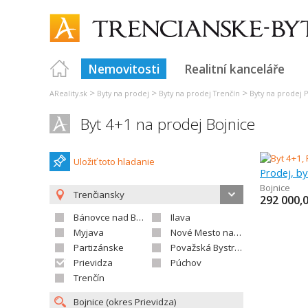
Nemovitosti
Realitní kanceláře
>
>
>
AReality.sk
Byty na prodej
Byty na prodej Trenčín
Byty na prodej P
Byt 4+1 na prodej Bojnice
Uložiť toto hladanie
Prodej, by
Bojnice
Trenčiansky
292 000,
Bánovce nad Bebravou
Ilava
Myjava
Nové Mesto nad Váhom
Partizánske
Považská Bystrica
Prievidza
Púchov
Trenčín