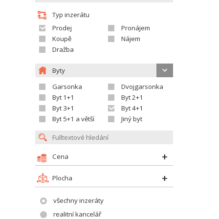
Typ inzerátu
Prodej
Pronájem
Koupě
Nájem
Dražba
Byty
Garsonka
Dvojgarsonka
Byt 1+1
Byt 2+1
Byt 3+1
Byt 4+1
Byt 5+1 a větší
Jiný byt
Cena
Plocha
všechny inzeráty
realitní kancelář