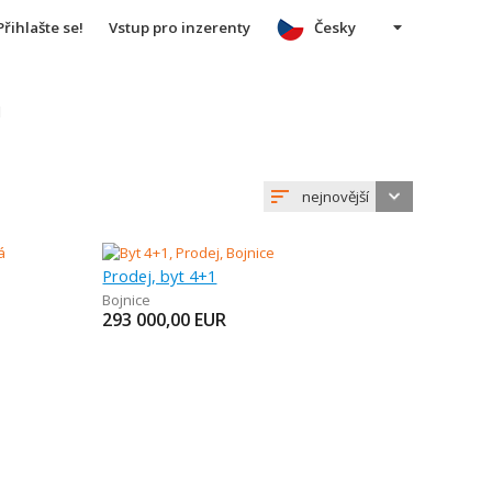
Přihlašte se!
Vstup pro inzerenty
Česky
u
nejnovější
Prodej, byt 4+1
Bojnice
293 000,00
EUR