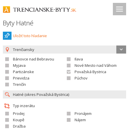
Byty Hatné
Uložiť toto hladanie
Trenčiansky
Bánovce nad Bebravou
Ilava
Myjava
Nové Mesto nad Váhom
Partizánske
Považská Bystrica
Prievidza
Púchov
Trenčín
Typ inzerátu
Prodej
Pronájem
Koupě
Nájem
Dražba