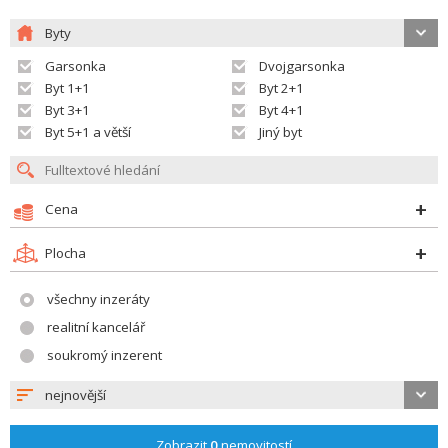
Byty
Garsonka
Dvojgarsonka
Byt 1+1
Byt 2+1
Byt 3+1
Byt 4+1
Byt 5+1 a větší
Jiný byt
Cena
Plocha
všechny inzeráty
realitní kancelář
soukromý inzerent
nejnovější
Zobrazit
0
nemovitostí